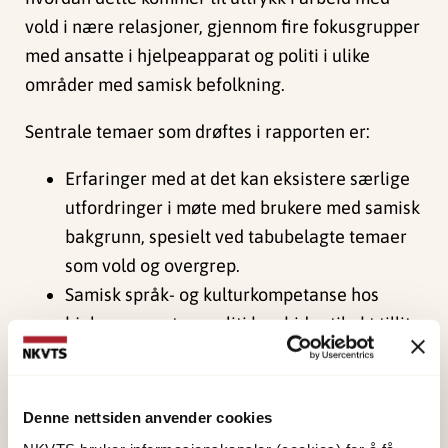
vold i nære relasjoner, gjennom fire fokusgrupper
med ansatte i hjelpeapparat og politi i ulike
områder med samisk befolkning.
Sentrale temaer som drøftes i rapporten er:
Erfaringer med at det kan eksistere særlige
utfordringer i møte med brukere med samisk
bakgrunn, spesielt ved tabubelagte temaer
som vold og overgrep.
Samisk språk- og kulturkompetanse hos
hjelpeapparat og politi kan bidra til økt tillit
og forståelse i møte med voldsberørte.
Mange med samisk tilknytning mangler
fremdeles tillit til storsamfunnet som følge
Denne nettsiden anvender cookies
av fornorskningspolitikken. Dette kan