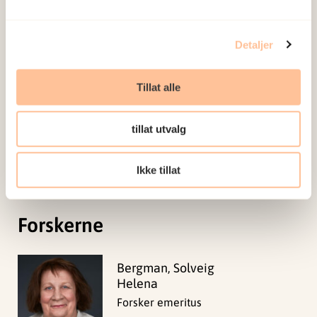
fremheves som barrierer som særskilt kan
relateres til samiske samfunn. Noen sentrale
Detaljer
behov løftes frem, knyttet til bedring av
kommunikasjon og økt tillit mellom berørte av
Tillat alle
vold og hjelpeapparatet, at ansatte i tjenestene
må våge å gå inn i tabubelagte og sensitive
tillat utvalg
temaer, samt at det må satses på økt samarbeid
og kunnskapsutveksling.
Ikke tillat
Forskerne
Bergman, Solveig
Helena
Forsker emeritus