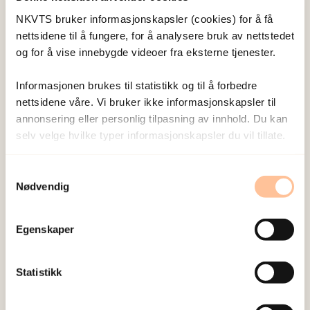
påvirke hvilke sammenhenger vi klarer å finne.
NKVTS bruker informasjonskapsler (cookies) for å få
nettsidene til å fungere, for å analysere bruk av nettstedet
Derfor kan vi ikke si noe om kjønn og fysisk vold
og for å vise innebygde videoer fra eksterne tjenester.
hadde større betydning for hvilke tanker man
utvikler i den ene gruppa enn i den andre, men vi
Informasjonen brukes til statistikk og til å forbedre
kan si at kjønn og fysisk vold hadde en betydning
nettsidene våre. Vi bruker ikke informasjonskapsler til
for ungdommene som overlevde terrorangrepet
annonsering eller personlig tilpasning av innhold. Du kan
selv velge hvilke typer informasjonskapsler du vil tillate.
på Utøya.
Samtykkevalg
Nødvendig
Sammenheng med
stressreaksjoner
Egenskaper
Studien viser at det er en sterk sammenheng
Statistikk
mellom negative traumerelaterte tanker og
posttraumatiske stressreaksjoner. Det betyr at de