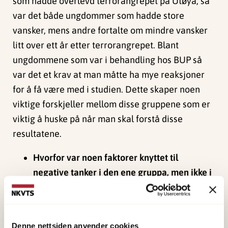
som hadde overlevd terrorangrepet på Utøya, så
var det både ungdommer som hadde store
vansker, mens andre fortalte om mindre vansker
litt over ett år etter terrorangrepet. Blant
ungdommene som var i behandling hos BUP så
var det et krav at man måtte ha mye reaksjoner
for å få være med i studien. Dette skaper noen
viktige forskjeller mellom disse gruppene som er
viktig å huske på når man skal forstå disse
resultatene.
Hvorfor var noen faktorer knyttet til
negative tanker i den ene gruppa, men ikke i
den andre?
Fordi det er forskjell i hvor mye grad av
symptomer varierer i de to gruppene, kan det
Denne nettsiden anvender cookies