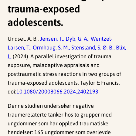
trauma-exposed
adolescents.
Undset, A. B.,
Jensen, T.,
Dyb, G. A.,
Wentzel-
Larsen, T.,
Ormhaug, S. M.,
Stensland, S. Ø. B.,
Blix,
I.,
(2024). A parallel investigation of trauma
exposure, maladaptive appraisals and
posttraumatic stress reactions in two groups of
trauma-exposed adolescents. Taylor & Francis.
doi:
10.1080/20008066.2024.2402193
Denne studien undersøker negative
traumerelaterte tanker hos to grupper med
ungdommer som har opplevd traumatiske
hendelser: 165 ungdommer som overlevde