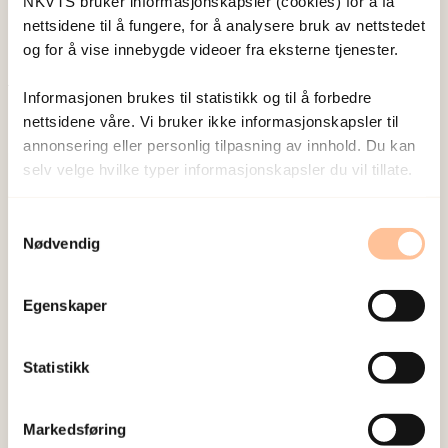
NKVTS bruker informasjonskapsler (cookies) for å få
nettsidene til å fungere, for å analysere bruk av nettstedet
og for å vise innebygde videoer fra eksterne tjenester.
Informasjonen brukes til statistikk og til å forbedre
Publisert:
19. mars 2026
nettsidene våre. Vi bruker ikke informasjonskapsler til
Sist redigert:
5. august 2026
annonsering eller personlig tilpasning av innhold. Du kan
selv velge hvilke typer informasjonskapsler du vil tillate.
Samtykkevalg
Nødvendig
NKVTS utvikler og sprer kunnskap og kompetanse
Egenskaper
om vold og traumatisk stress. Formålet er å bidra
til å forebygge og redusere de helsemessige og
Statistikk
sosiale konsekvensene som vold og traumatisk
stress kan medføre.
Markedsføring