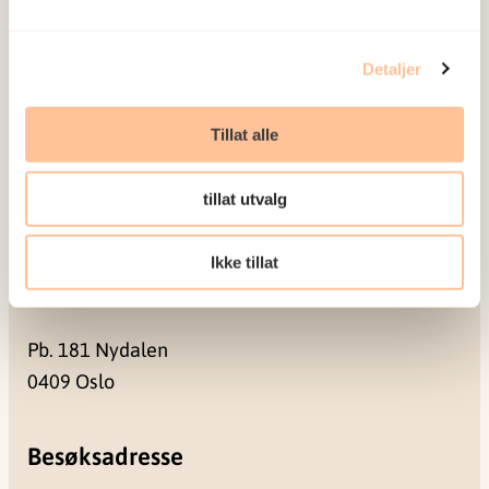
Om oss
Ansatte
Detaljer
Ledige stillinger
Publikasjoner
Tillat alle
Prosjekter
Seminarer og arrangementer
tillat utvalg
Meld deg på vårt nyhetsbrev
Ikke tillat
Postadresse
Pb. 181 Nydalen
0409 Oslo
Besøksadresse