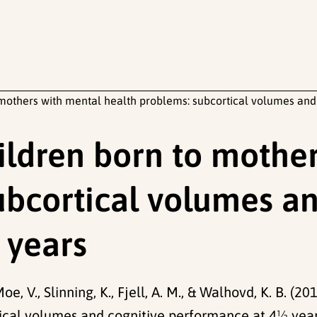
mothers with mental health problems: subcortical volumes and
ldren born to mother
ubcortical volumes an
 years
Moe, V., Slinning, K., Fjell, A. M., & Walhovd, K. B. 
ical volumes and cognitive performance at 4½ yea