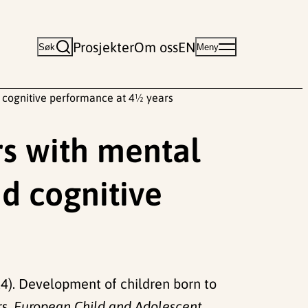
Prosjekter
Om oss
EN
Søk
Meny
 cognitive performance at 4½ years
s with mental
d cognitive
(2014). Development of children born to
rs.
European Child and Adolescent