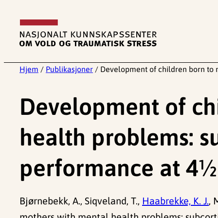
Hopp
til
innhold
Hjem
/
Publikasjoner
/
Development of children born to 
Development of chi
health problems: s
performance at 4½
Bjørnebekk, A., Siqveland, T.,
Haabrekke, K. J.
, 
mothers with mental health problems: subcort