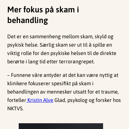
Mer fokus på skam i
behandling
Det er
en
sammenheng
mellom
skam,
skyld
og
psykisk
helse
.
Særlig
skam
ser
ut
til
å
spille
en
viktig
rolle
for den
psykiske
helsen
til
de
direkte
berørte
i
lang
tid
etter
terrorangrepet.
–
Funnene
våre
antyder
at det
kan
være
nyttig
at
klinikere
fokuserer
spesifikt
på
skam
i
behandlingen
av
mennesker
utsatt
for et
traume
,
forteller
Kristin
Alve
Glad, psykolog og
forsker
hos
NKTVS.