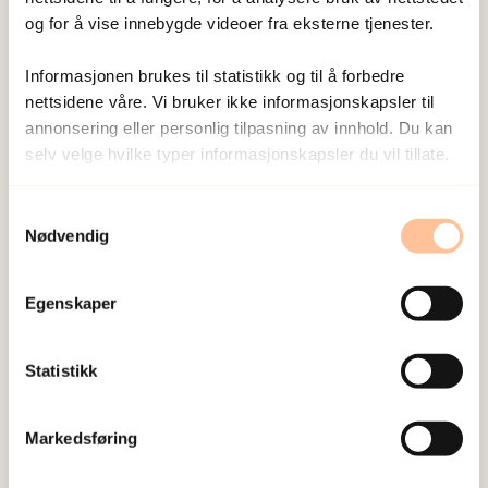
og for å vise innebygde videoer fra eksterne tjenester.
Informasjonen brukes til statistikk og til å forbedre
nettsidene våre. Vi bruker ikke informasjonskapsler til
annonsering eller personlig tilpasning av innhold. Du kan
selv velge hvilke typer informasjonskapsler du vil tillate.
Samtykkevalg
Nødvendig
Egenskaper
Illustrasjonsfoto: Shutterstock
Statistikk
Traumatiske hendelser, som terrorangrepet på
Utøya, kan føre til at de direkte berørte får
Markedsføring
psykiske helseproblemer, som posttraumatisk