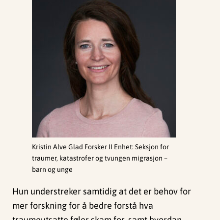
Kristin Alve Glad Forsker II Enhet: Seksjon for
traumer, katastrofer og tvungen migrasjon –
barn og unge
Hun
understreker
samtidig
at det er
behov
for
mer
forskning
for å
bedre
forstå
hva
traumeutsatte
føler
skam
for,
samt
hvordan