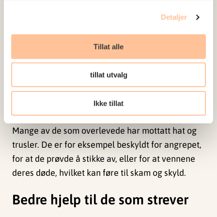
stress lidelse (PTSD), angst og depresjon.
Gald
forteller at terrorangrep og katastrofer skiller seg
Detaljer
fra vold i nære relasjoner.
Tillat alle
–
Blant annet i form av at de berørte får mye
mediaoppmerksomhet. På den ene siden kan den
tillat utvalg
oppmerksomhenten føre til at de får sosial støtte,
men den kan også bidra til traumerelatert skam
Ikke tillat
og skyld, sier forskeren.
Mange av de som overlevede har mottatt hat og
trusler. De er for eksempel beskyldt for angrepet,
for at de prøvde å stikke av, eller for at vennene
deres døde, hvilket kan føre til skam og skyld.
Bedre hjelp til de som strever