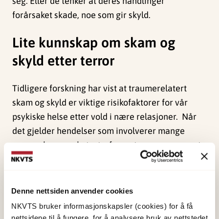
seg. Eller de tenker at deres handlinger
forårsaket skade, noe som gir skyld.
Lite kunnskap om skam og
skyld etter terror
Tidligere forskning har vist at traumerelatert
skam og skyld er viktige risikofaktorer for vår
psykiske helse etter vold i nære relasjoner.
N
år
det gjelder hendelser som involverer mange
mennesker, som katastrofer og terrorangrep, vet
vi fra tidligere forskning lite om hvordan skam og
skyld påvirker de direkte berørte over tid.
Denne nettsiden anvender cookies
En særskilt påkjenning
NKVTS bruker informasjonskapsler (cookies) for å få
nettsidene til å fungere, for å analysere bruk av nettstedet