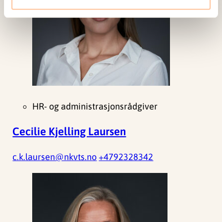
HR- og administrasjonsrådgiver
Cecilie Kjelling Laursen
c.k.laursen@nkvts.no
+4792328342