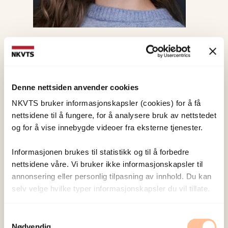
Doktorgradsstipendiat
Cecilia Tønnessen Tokheim
Denne nettsiden anvender cookies
ctok@nkvts.no
+4790096437
NKVTS bruker informasjonskapsler (cookies) for å få
nettsidene til å fungere, for å analysere bruk av nettstedet
Vold og overgrep
og for å vise innebygde videoer fra eksterne tjenester.
Informasjonen brukes til statistikk og til å forbedre
nettsidene våre. Vi bruker ikke informasjonskapsler til
annonsering eller personlig tilpasning av innhold. Du kan
selv velge hvilke typer informasjonskapsler du vil tillate.
Samtykkevalg
Nødvendig