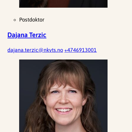
Postdoktor
Dajana Terzic
dajana.terzic@nkvts.no
+4746913001