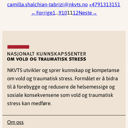
camilla.shalchian-tabrizi@nkvts.no
+4791313151
←
Forrige
1
…
9
10
11
12
Neste
→
NKVTS utvikler og sprer kunnskap og kompetanse
om vold og traumatisk stress. Formålet er å bidra
til å forebygge og redusere de helsemessige og
sosiale konsekvensene som vold og traumatisk
stress kan medføre.
Om oss