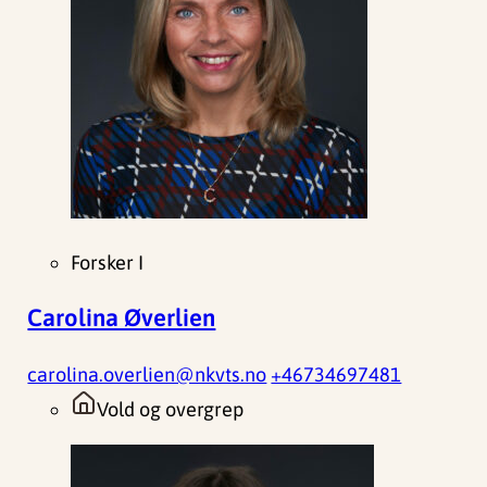
Forsker I
Carolina Øverlien
carolina.overlien@nkvts.no
+46734697481
Vold og overgrep