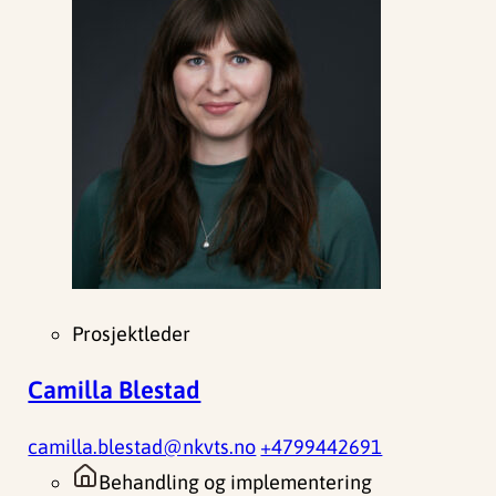
Prosjektleder
Camilla Blestad
camilla.blestad@nkvts.no
+4799442691
Behandling og implementering