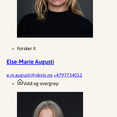
Forsker II
Else-Marie Augusti
e.m.augusti@nkvts.no
+4797734012
Vold og overgrep