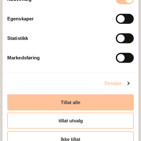
Egenskaper
Statistikk
Doktorgradsstipendiat
Markedsføring
Espen Rasmussen Lassen
elas@nkvts.no
+4791007573
Detaljer
Behandling og implementering
Tillat alle
tillat utvalg
Ikke tillat