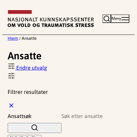
Hopp
til
Meny
innhold
Hjem
/
Ansatte
Ansatte
Endre utvalg
Filtrer resultater
L
u
Ansattsøk
k
k