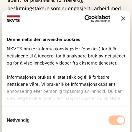
beslutningstakere som er engasjert i arbeid med
kjønnslemlestelse.
Engasjemntet kan bestå i
Denne nettsiden anvender cookies
kunnskapsformidling
NKVTS bruker informasjonskapsler (cookies) for å få
forskning
nettsidene til å fungere, for å analysere bruk av nettstedet
intervensjoner
og for å vise innebygde videoer fra eksterne tjenester.
ytelse av helsehjelp
Informasjonen brukes til statistikk og til å forbedre
bekymringsmelding
nettsidene våre. Vi bruker ikke informasjonskapsler til
etterforskning
annonsering eller personlig tilpasning av innhold. Du kan
selv velge hvilke typer informasjonskapsler du vil tillate.
Per i dag har netverket 51 medlemmer fra de fem
RVTS’ene, Helsedirektoratet (Hdir), Arbeids- og
Samtykkevalg
Inkluderingsdepartementet (AID),
Nødvendig
Utenriksdepartementet (UD), Integrerings- og