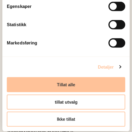
Mangfoldsdirektoratet (IMDi), Politidirektoratet,
Egenskaper
Utlendingsdirektoratet (UDI), Utlendingsnemda
(UNE), NKVTS, Norges miljø- og biovitenskapelige
Statistikk
universitet (NMBU), Universitetet i Bergen (UIB),
Oslo Universitetssykehus, Aker Sykehus, Norad,
Markedsføring
Folkehelse-Instituttet (FhI), Helsesykepleier
forening, Norsk Organisasjon for Flyktninger og
Asylsøkere (NOAS), Landinfo, Sex & Samfunn,
Detaljer
Kirkens Bymisjon, Tverrkulturell Helseinfo (THI),
Norske Kvinners Sanitetsforening (N.K.S.),
Tillat alle
PanAfrican Women Association (Pawa),
InterAfrican Committe (IAC-Norge), Human Rights
tillat utvalg
Research League, Røde Kors telefonen, Rådet for
kulturkompetanse i forebyggende arbeid (RKF),
Ikke tillat
Somaliske mødre, Amathea, Minoritetenes
Interesseorganisasjon (MIO).