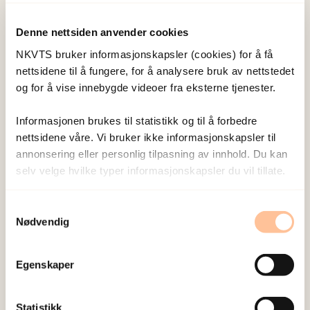
livsbelastninger, symptomer og plager etter PTH
(SLESQ-Revised og PCL-5). Kunnskapen fra studien
Denne nettsiden anvender cookies
kan bidra til bedre tilrettelegging for læring hos
NKVTS bruker informasjonskapsler (cookies) for å få
traumatiserte flyktninger, og slik fremme den
nettsidene til å fungere, for å analysere bruk av nettstedet
og for å vise innebygde videoer fra eksterne tjenester.
enkeltes muligheter for arbeid og/eller
utdanning.
Informasjonen brukes til statistikk og til å forbedre
nettsidene våre. Vi bruker ikke informasjonskapsler til
Tilleggsinformasjon
annonsering eller personlig tilpasning av innhold. Du kan
selv velge hvilke typer informasjonskapsler du vil tillate.
NFR-prosjekt, program Offentlig PhD
Finansiert av: Ålesund kommune og NFR
Samtykkevalg
Nødvendig
Prosjektansvarlig: Ålesund kommune v. Ålesund
voksenopplæring,
Egenskaper
Doktorgradskandidat: Lektor Janita Flem Tomren
Statistikk