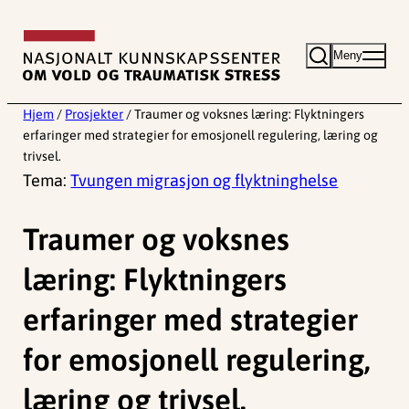
Hopp
til
Meny
innhold
Hjem
/
Prosjekter
/
Traumer og voksnes læring: Flyktningers
erfaringer med strategier for emosjonell regulering, læring og
trivsel.
Tema:
Tvungen migrasjon og flyktninghelse
Traumer og voksnes
læring: Flyktningers
erfaringer med strategier
for emosjonell regulering,
læring og trivsel.