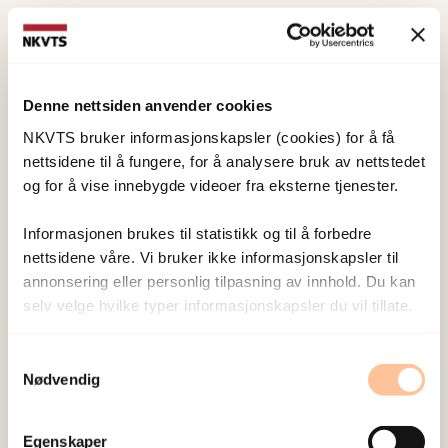
Ved å måle PTG, PTSD og CES på flere tidspunkter,
vil jeg kunne utforske utviklingen av dem over tid,
samt den temporale assosiasjonen mellom disse
Denne nettsiden anvender cookies
fenomenene i tiden etter en traumatisk hendelse.
NKVTS bruker informasjonskapsler (cookies) for å få
Jeg vil bruke både kvalitative og kvantitative
nettsidene til å fungere, for å analysere bruk av nettstedet
analyser.
og for å vise innebygde videoer fra eksterne tjenester.
Informasjonen brukes til statistikk og til å forbedre
Publikasjoner
nettsidene våre. Vi bruker ikke informasjonskapsler til
annonsering eller personlig tilpasning av innhold. Du kan
Glad, K. A.
, Czajkowski, N. O.,
Dyb, G.
, &
Hafstad, G.
selv velge hvilke typer informasjonskapsler du vil tillate.
S.
(2020).
Does event centrality mediate the effect
of peritraumatic reactions on post-traumatic
Samtykkevalg
growth in survivors of a terrorist attack?
.
Nødvendig
European Journal of Psychotraumatology, 11
(1).
doi:
10.1080/20008198.2020.1766276
Egenskaper