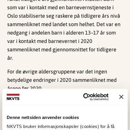
som var i kontakt med en barnevernstjeneste i
Oslo stabiliserte seg raskere på tidligere års nivå
sammenliknet med landet som helhet. Det var en
nedgang i andelen barn i alderen 13–17 år som
var i kontakt med barnevernet i 2020
sammenliknet med gjennomsnittet for tidligere
år.
For de øvrige aldersgruppene var det ingen
betydelige endringer i 2020 sammenliknet med
årene før 2020.
Hvem som melder og hva meldingene omhandlet
endret seg også under pandemien, men
Denne nettsiden anvender cookies
endringene var ikke veldig store. Det er en
NKVTS bruker informasjonskapsler (cookies) for å få
nedgang i andelen barn det meldes bekymring