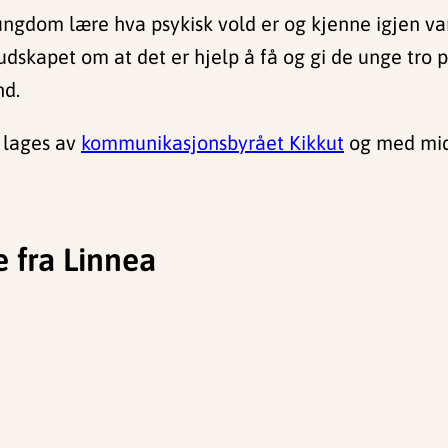
ungdom lære hva psykisk vold er og kjenne igjen van
budskapet om at det er hjelp å få og gi de unge tro p
nd.
lages av
kommunikasjonsbyrået Kikkut
og med midl
 fra Linnea