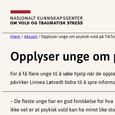
Hopp
til
innhold
Hjem
/
Aktuelt
/
Opplyser unge om psykisk vold på TikTo
Opplyser unge om p
For å få flere unge til å søke hjelp når de oppl
påvirker Linnea Løtvedt bidra til å spre informa
– De fleste unge har en god forståelse for hva
ikke vet er at psykisk vold kan ha minst like st