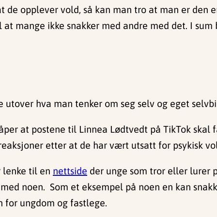
 at de opplever vold, så kan man tro at man er den 
 til at mange ikke snakker med andre med det. I sum
fte utover hva man tenker om seg selv og eget selvbi
åper at postene til Linnea Lødtvedt på TikTok skal 
reaksjoner etter at de har vært utsatt for psykisk vo
 lenke til en
nettside
der unge som tror eller lurer p
e med noen. Som et eksempel på noen en kan snakk
n for ungdom og fastlege.