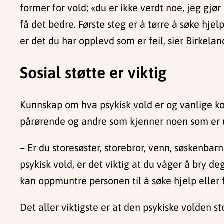
former for vold; «du er ikke verdt noe, jeg gjø
få det bedre. Første steg er å tørre å søke hjelp
er det du har opplevd som er feil, sier Birkelan
Sosial støtte er viktig
Kunnskap om hva psykisk vold er og vanlige kon
pårørende og andre som kjenner noen som er ut
– Er du storesøster, storebror, venn, søskenba
psykisk vold, er det viktig at du våger å bry d
kan oppmuntre personen til å søke hjelp eller f
Det aller viktigste er at den psykiske volden st