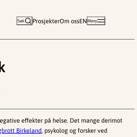
Prosjekter
Om oss
EN
Søk
Meny
k
l
 negative effekter på helse. Det mange derimot
brott Birkeland
, psykolog og forsker ved