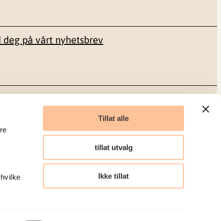
 deg på vårt nyhetsbrev
Sosiale medier
Tillat alle
re
Facebook
tillat utvalg
LinkedIn
Ikke tillat
 hvilke
Organisasjonsnummer: 986 304 096