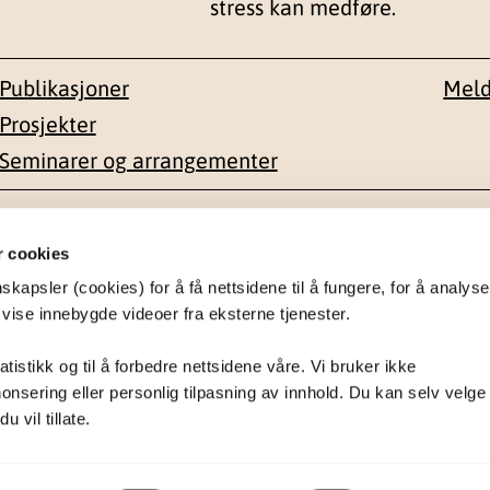
stress kan medføre.
Publikasjoner
Meld
Prosjekter
Seminarer og arrangementer
esse
Kontakt
r cookies
apsler (cookies) for å få nettsidene til å fungere, for å analyse
en 1-3
22 59 55 00
 vise innebygde videoer fra eksterne tjenester.
postmottak@nkvts.no
atistikk og til å forbedre nettsidene våre. Vi bruker ikke
onsering eller personlig tilpasning av innhold. Du kan selv velge
 vil tillate.