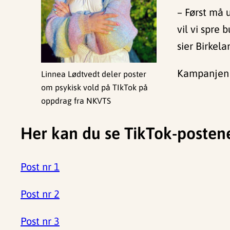
– Først må 
vil vi spre 
sier Birkela
Kampanjen 
Linnea Lødtvedt deler poster
om psykisk vold på TIkTok på
oppdrag fra NKVTS
Her kan du se TikTok-postene
Post nr 1
Post nr 2
Post nr 3