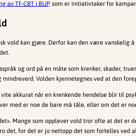
g av TF-CBT i BUP,
som er initiativtaker for kampa
ld
fysisk vold kan gjøre. Derfor kan den være vanskelig 
det.
språk og ord på en måte som krenker, skader, truer
 og mindreverd. Volden kjennetegnes ved at den foreg
 vite akkurat når en krenkende hendelse blir til psyk
ver med er noe de bare må tåle, eller om det er noe
et». Mange som opplever vold tror ofte at det er 
tro det, for det er jo nettopp det som fortelles ved a