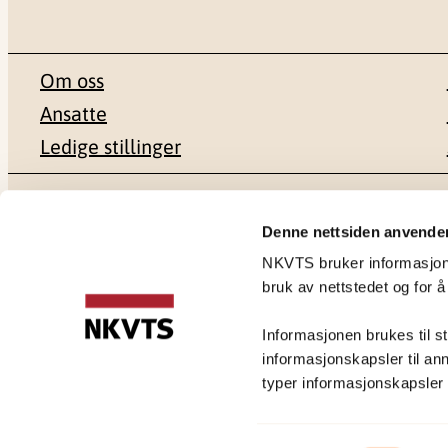
Om oss
Ansatte
Ledige stillinger
Postadresse
Besøksadr
Denne nettsiden anvende
NKVTS bruker informasjonsk
Pb. 181 Nydalen
Gullhaugvei
bruk av nettstedet og for å
0409 Oslo
0484 Oslo
Informasjonen brukes til st
informasjonskapsler til ann
typer informasjonskapsler du
Personvernerklæring