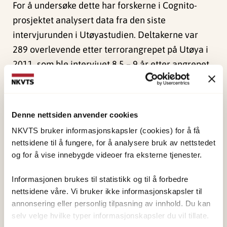
For å undersøke dette har forskerne i Cognito-
prosjektet analysert data fra den siste
intervjurunden i Utøyastudien. Deltakerne var
289 overlevende etter terrorangrepet på Utøya i
2011, som ble intervjuet 8,5 – 9 år etter angrepet.
Gjennomsnittsalderen deres var 28 år, 49 % var
menn og 51 % var kvinner.
Denne nettsiden anvender cookies
Prevalensen av kontrafaktiske
NKVTS bruker informasjonskapsler (cookies) for å få
tanker blant de overlevende
nettsidene til å fungere, for å analysere bruk av nettstedet
og for å vise innebygde videoer fra eksterne tjenester.
Av disse fortalte 240 personer (83 % / 8 av 10) at
Informasjonen brukes til statistikk og til å forbedre
de hadde hatt tanker om hva som kunne ha skjedd
nettsidene våre. Vi bruker ikke informasjonskapsler til
eller hvordan det kunne ha gått annerledes etter
annonsering eller personlig tilpasning av innhold. Du kan
terrorangrepet. Disse ble så spurt om hvor ofte de
selv velge hvilke typer informasjonskapsler du vil tillate.