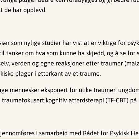
et de har opplevd.
ser som nylige studier har vist at er viktige for psy
til tanker om hva som kunne ha skjedd, og å se for 
elv, verden og egne reaksjoner etter traumer (malad
iske plager i etterkant av et traume.
 unge mennesker eksponert for ulike traumer: ungd
 traumefokusert kognitiv atferdsterapi (TF-CBT) på
g gjennomføres i samarbeid med Rådet for Psykisk He