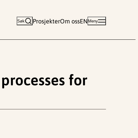
Prosjekter
Om oss
EN
Søk
Meny
 processes for