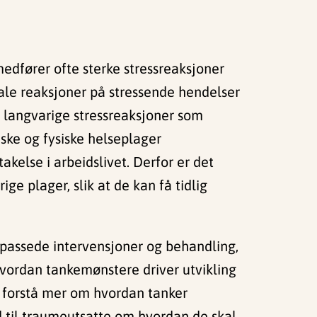
edfører ofte sterke stressreaksjoner
le reaksjoner på stressende hendelser
er langvarige stressreaksjoner som
iske og fysiske helseplager
else i arbeidslivet. Derfor er det
ge plager, slik at de kan få tidlig
ilpassede intervensjoner og behandling,
 hvordan tankemønstere driver utvikling
 å forstå mer om hvordan tanker
 til traumeutsatte om hvordan de skal