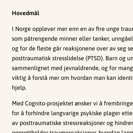
Hovedmål
I Norge opplever mer enn en av fire unge trau
som påtrengende minner eller tanker, unngåel
og for de fleste går reaksjonene over av seg se
posttraumatisk stresslidelse (PTSD). Barn og u
sammenlignet med jevnaldrende, og for mange f
viktig å forstå mer om hvordan man kan identifi
hjelp.
Med Cognito-prosjektet ønsker vi å frembringe 
for å forhindre langvarige psykiske plager ett
av posttraumatiske stressreaksjoner og hindrer
opprettholder traumereaksjoner, hvordan lang