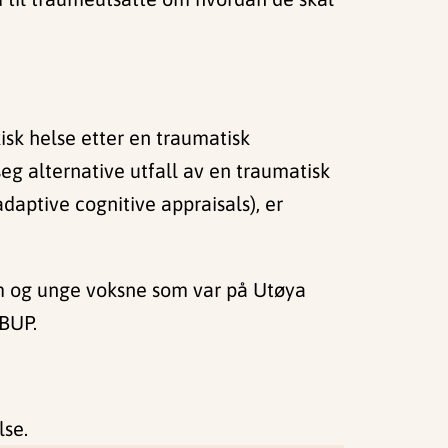
kisk helse etter en traumatisk
seg alternative utfall av en traumatisk
aptive cognitive appraisals), er
om og unge voksne som var på Utøya
 BUP.
lse.