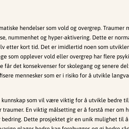
matiske hendelser som vold og overgrep. Traumer m
se, nummenhet og hyper-aktivering. Dette er norma
lv etter kort tid. Det er imidlertid noen som utvikl
nge som opplever vold eller overgrep har flere psyk
år det konsekvenser for skolegang og senere deltak
sere mennesker som er i risiko for å utvikle langvari
kunnskap som vil være viktig for å utvikle bedre t
er traumer. En viktig målsetting er å forstå mer om
 bedring. Dette prosjektet gir en unik mulighet til
varige plager bedre kan forebygges og gi bedre råd