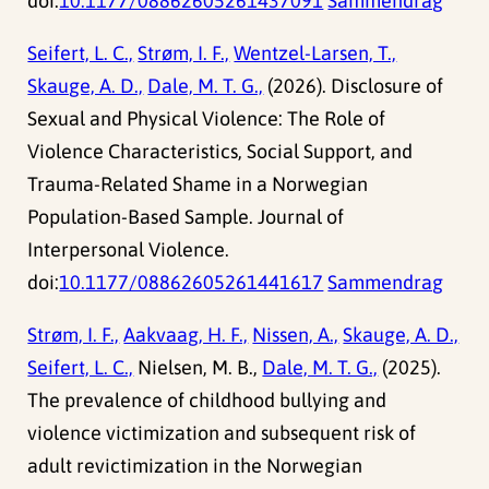
doi:
10.1177/08862605261437091
Sammendrag
Seifert, L. C.,
Strøm, I. F.,
Wentzel-Larsen, T.,
Skauge, A. D.,
Dale, M. T. G.,
(2026). Disclosure of
Sexual and Physical Violence: The Role of
Violence Characteristics, Social Support, and
Trauma-Related Shame in a Norwegian
Population-Based Sample. Journal of
Interpersonal Violence.
doi:
10.1177/08862605261441617
Sammendrag
Strøm, I. F.,
Aakvaag, H. F.,
Nissen, A.,
Skauge, A. D.,
Seifert, L. C.,
Nielsen, M. B.,
Dale, M. T. G.,
(2025).
The prevalence of childhood bullying and
violence victimization and subsequent risk of
adult revictimization in the Norwegian