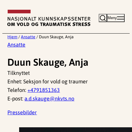
Hopp
til
Meny
innhold
Hjem
/
Ansatte
/
Duun Skauge, Anja
Ansatte
Duun Skauge, Anja
Tilknyttet
Enhet: Seksjon for vold og traumer
Telefon:
+4791851363
E-post:
a.d.skauge@nkvts.no
Pressebilder