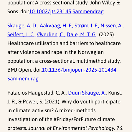
population: A cross-sectional study. John Wiley &
Sons. doi:
10.1002/jts.23145
Sammendrag
Skauge, A. D.,
Aakvaag, H. F.,
Strøm, I. F.,
Nissen, A.,
Seifert, L. C.,
Øverlien, C.,
Dale, M. T. G.,
(2025).
Healthcare utilisation and barriers to healthcare
after violence and rape in the Norwegian
population: a cross-sectional, multimethod study.
BMJ Open. doi:
10.1136/bmjopen-2025-101434
Sammendrag
Palacios Haugestad, C. A.,
Duun Skauge, A.
, Kunst,
J. R., & Power, S. (2021). Why do youth participate
in climate activism? A mixed-methods
investigation of the #FridaysForFuture climate
protests.
Journal of Environmental Psychology, 76
.