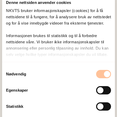
Denne nettsiden anvender cookies
På disse sidene har vi samlet råd til befolkningen
NKVTS bruker informasjonskapsler (cookies) for å få
generelt, og til helsemyndigheter, om hvilke tiltak
nettsidene til å fungere, for å analysere bruk av nettstedet
og for å vise innebygde videoer fra eksterne tjenester.
som kan være gode for å takle hverdagen i en
unntakstilstand som en pandemi.
Informasjonen brukes til statistikk og til å forbedre
nettsidene våre. Vi bruker ikke informasjonskapsler til
Se også:
Koronabiblioteket over forskningsbasert
annonsering eller personlig tilpasning av innhold. Du kan
kunnskap rundt psykososiale forhold og sårbare
selv velge hvilke typer informasjonskapsler du vil tillate.
grupper ved pandemi, med fokus på covid-19
spesielt.
Samtykkevalg
Nødvendig
Innholdet på denne siden ble utarbeidet våren
2020. Noe av informasjonen kan være utdatert.
Egenskaper
Statistikk