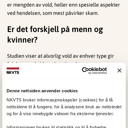
er mengden av vold, heller enn spesielle aspekter
ved hendelsen, som mest påvirker skam.
Er det forskjell på menn og
kvinner?
Studien viser at alvorlig vold av enhver type gir
følelser av skyld og skam hos den utsatte.
Forskerne finner ikke grunnlag for å si at seksuell
vold fører til mer skam enn annen vold, eller at
man skammer seg mer dersom volden utøves i
Denne nettsiden anvender cookies
nære relasjoner.
NKVTS bruker informasjonskapsler (cookies) for å få
nettsidene til å fungere, for å analysere bruk av nettstedet
Kvinner rapporterte om mer skam enn menn
og for å vise innebygde videoer fra eksterne tjenester.
gjorde. Forskerne undersøkte om det skyldes at
kvinner utsettes for mer alvorlig vold enn menn,
Informasjonen brukes til statistikk og til å forbedre