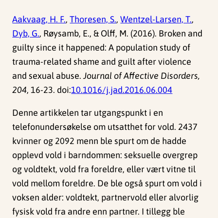
Aakvaag, H. F.
,
Thoresen, S.
,
Wentzel-Larsen, T.
,
Dyb, G.
, Røysamb, E., & Olff, M. (2016). Broken and
guilty since it happened: A population study of
trauma-related shame and guilt after violence
and sexual abuse.
Journal of Affective Disorders,
204
, 16-23. doi:
10.1016/j.jad.2016.06.004
Denne artikkelen tar utgangspunkt i en
telefonundersøkelse om utsatthet for vold. 2437
kvinner og 2092 menn ble spurt om de hadde
opplevd vold i barndommen: seksuelle overgrep
og voldtekt, vold fra foreldre, eller vært vitne til
vold mellom foreldre. De ble også spurt om vold i
voksen alder: voldtekt, partnervold eller alvorlig
fysisk vold fra andre enn partner. I tillegg ble