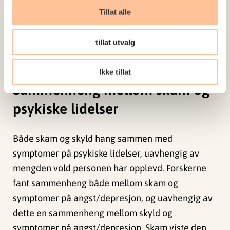
oppleve skam og skyld enn kjønn er. Menn føler
Tillat alle
med andre ord også høy grad av skyld og skam
som følge av alle typer vold. Selv om betydningen
tillat utvalg
av kjønn besto når man justerte for andre
faktorer, var betydningen gjennomgående lav.
Ikke tillat
Sammenheng mellom skam og
psykiske lidelser
Både skam og skyld hang sammen med
symptomer på psykiske lidelser, uavhengig av
mengden vold personen har opplevd. Forskerne
fant sammenheng både mellom skam og
symptomer på angst/depresjon, og uavhengig av
dette en sammenheng mellom skyld og
symptomer på angst/depresjon. Skam viste den