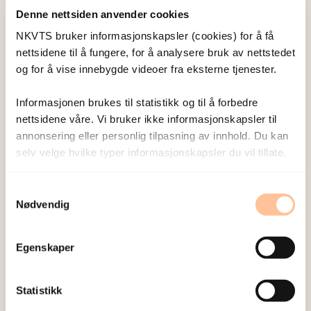
Denne nettsiden anvender cookies
Hva er det med mobbing som kan ha så
NKVTS bruker informasjonskapsler (cookies) for å få
langsiktige konsekvenser for barn og unges helse
nettsidene til å fungere, for å analysere bruk av nettstedet
og trivsel i fremtiden? Mobbing er skambelagt, og
og for å vise innebygde videoer fra eksterne tjenester.
denne studien undersøkte om skam for det de
Informasjonen brukes til statistikk og til å forbedre
hadde opplevd kunne være en forklaring på
nettsidene våre. Vi bruker ikke informasjonskapsler til
senere vansker. Vi spurte om de utsatte hadde
annonsering eller personlig tilpasning av innhold. Du kan
skammet seg for det som skjedde, om de hadde
selv velge hvilke typer informasjonskapsler du vil tillate.
sett ned på seg selv, om de hadde forsøkt å skjule
det som skjedde, og om de hadde vært redd for
Samtykkevalg
Nødvendig
hva andre ville tenke om dem hvis de fikk vite om
det.
Egenskaper
Skam for det som hadde skjedd kunne i stor grad
forklare de problemene de mobbeutsatte
Statistikk
rapporterte å ha i ung voksen alder. Det gjaldt