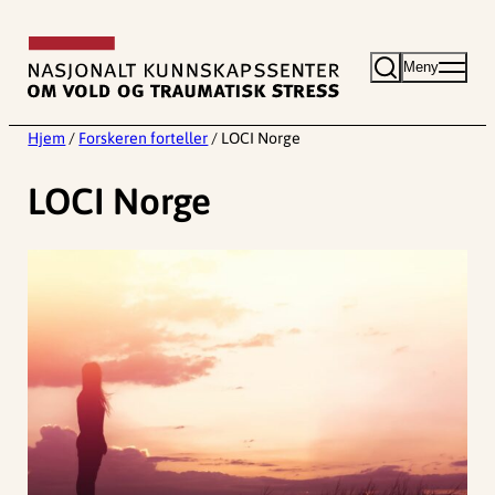
Hopp
til
Meny
innhold
Hjem
/
Forskeren forteller
/
LOCI Norge
LOCI Norge