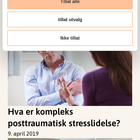
Tillat alle
spesialisthelsetjenesten
6. juni 2019
tillat utvalg
Ikke tillat
Hva er kompleks
posttraumatisk stresslidelse?
9. april 2019