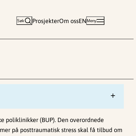
Prosjekter
Om oss
EN
Søk
Meny
e poliklinikker (BUP). Den overordnede
er på posttraumatisk stress skal få tilbud om