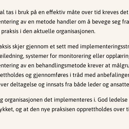
l tas i bruk på en effektiv måte over tid kreves d
tering av en metode handler om å bevege seg fra s
 praksis i den aktuelle organisasjonen.
raksis skjer gjennom et sett med implementeringsstr
veiledning, systemer for monitorering eller opplæri
ntering av en behandlingsmetode krever at målgrupp
tholdes og gjennomføres i tråd med anbefalingene 
ver deltagelse og innsats fra både leder og ansatt
 og organisasjonen det implementeres i. God ledelse
ykket, og at den nye praksisen opprettholdes over ti