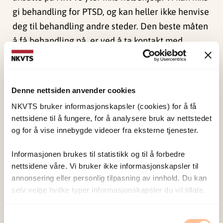
gi behandling for PTSD, og kan heller ikke henvise
deg til behandling andre steder. Den beste måten
å få behandling på, er ved å ta kontakt med
fastlegen din, så hen kan vurdere hvilken hjelp
som er best og henvise deg videre.
Denne nettsiden anvender cookies
I videoen under kan du høre Tine Jensen,
NKVTS bruker informasjonskapsler (cookies) for å få
professor og spesialist i barne- og
nettsidene til å fungere, for å analysere bruk av nettstedet
ungdomspsykologi, snakke om barn og traumer.
og for å vise innebygde videoer fra eksterne tjenester.
Filmen under viser Ehlers og Clarks kognitive
Informasjonen brukes til statistikk og til å forbedre
modell for traumer (2000), som forklarer hvordan
nettsidene våre. Vi bruker ikke informasjonskapsler til
noen utvikler PTSD etter å ha blitt utsatt for
annonsering eller personlig tilpasning av innhold. Du kan
traumer. Modellen er modifisert for barn (Smith et
selv velge hvilke typer informasjonskapsler du vil tillate.
al., 2010) og tilpasset av NKVTS. Vi anbefaler å se
filmen i fullskjerm.
Samtykkevalg