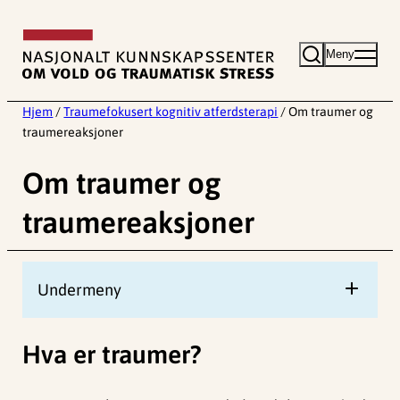
Hopp
til
Meny
innhold
Hjem
/
Traumefokusert kognitiv atferdsterapi
/
Om traumer og
traumereaksjoner
Om traumer og
traumereaksjoner
Undermeny
Hva er traumer?