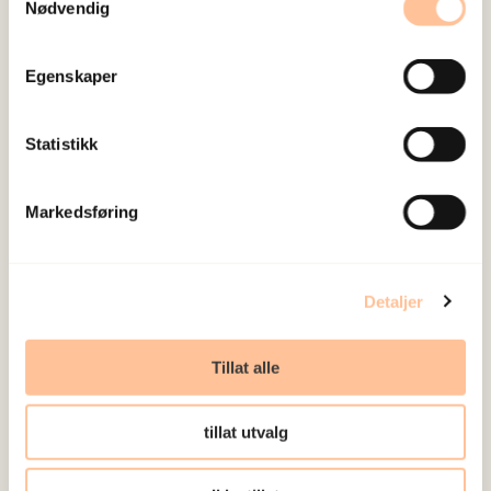
Nødvendig
Egenskaper
Her finner du brosjyrer om TF-CBT på forskjellige
språk:
Statistikk
Hva er TF-CBT? (Norsk)
Markedsføring
Hva er TF-CBT? (Samisk)
Hva er TF-CBT? (Arabisk)
Detaljer
Hva er TF-CBT? (Dari)
Tillat alle
Hva er TF-CBT? (Engelsk)
Hva er TF-CBT? (Farsi)
tillat utvalg
Hva er TF-CBT? (Fillipinsk)