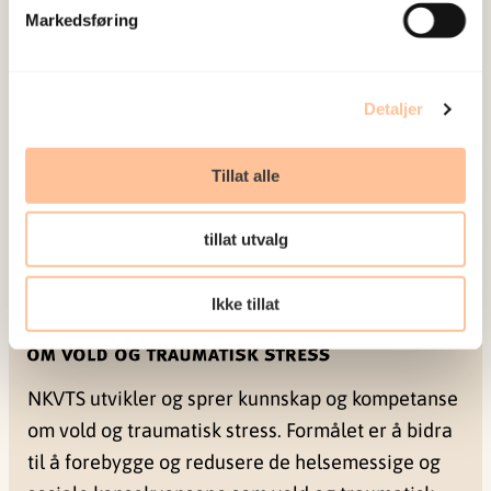
Markedsføring
تشمل
دراسة اللجوء
الحالية اللاجئين وطالبي اللجوء
السوريين الحاصلين على تصريح بالإقامة في النروج في
Detaljer
الفترة ما بين 2015- 2017. وسيجري في المدى البعيد
توسيع الدراسة لتشمل المزيد من بلدان الاستقبال في
Tillat alle
أوروبا واللاجئين وطالبي اللجوء في العالم أجمع.
tillat utvalg
Ikke tillat
NKVTS utvikler og sprer kunnskap og kompetanse
om vold og traumatisk stress. Formålet er å bidra
til å forebygge og redusere de helsemessige og