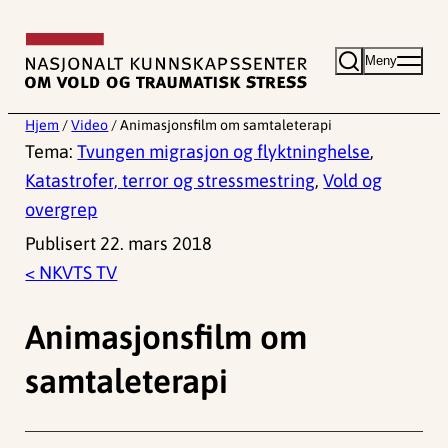
Hopp
til
Meny
innhold
Hjem
/
Video
/
Animasjonsfilm om samtaleterapi
Tema:
Tvungen migrasjon og flyktninghelse
,
Katastrofer, terror og stressmestring
,
Vold og
overgrep
Publisert 22. mars 2018
< NKVTS TV
Animasjonsfilm om
samtaleterapi