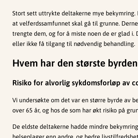
Stort sett uttrykte deltakerne mye bekymring.
at velferdssamfunnet skal gå til grunne. Der
trengte dem, og for å miste noen de er glad i. 
eller ikke få tilgang til nødvendig behandling.
Hvem har den største byrden
Risiko for alvorlig sykdomsforløp av c
Vi undersøkte om det var en større byrde av be
over 65 år, og hos de som har økt risiko på gru
De eldste deltakerne hadde mindre bekymringe
helseplager enn andre, og bedre livstilfredshe