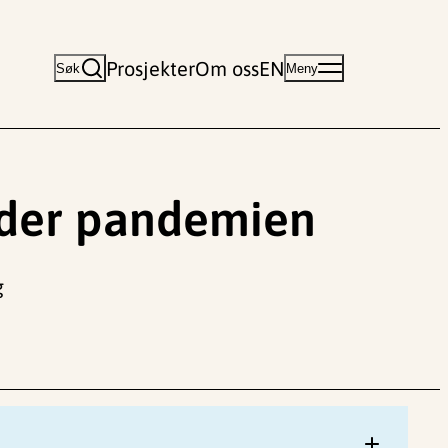
Prosjekter
Om oss
EN
Søk
Meny
nder pandemien
g