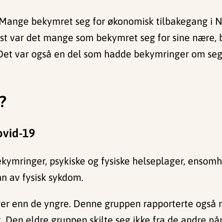
 Mange bekymret seg for økonomisk tilbakegang i Nor
nest var det mange som bekymret seg for sine nære
Det var også en del som hadde bekymringer om seg se
?
ovid-19
kymringer, psykiske og fysiske helseplager, ensomhe
nn av fysisk sykdom.
r enn de yngre. Denne gruppen rapporterte også mi
t. Den eldre gruppen skilte seg ikke fra de andre nå