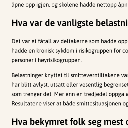
åpne opp igjen, og skolene hadde nettopp åpnet
Hva var de vanligste belastn
Det var et fåtall av deltakerne som hadde opp
hadde en kronisk sykdom i risikogruppen for c
personer i høyrisikogruppen.
Belastninger knyttet til smitteverntiltakene v
har blitt avlyst, utsatt eller vesentlig begren
som trenger det. Mer enn en tredjedel oppga at
Resultatene viser at både smittesituasjonen o
Hva bekymret folk seg mest 