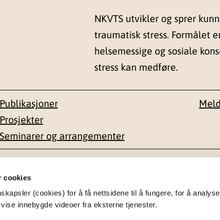
NKVTS utvikler og sprer kun
traumatisk stress. Formålet e
helsemessige og sosiale kon
stress kan medføre.
Publikasjoner
Meld
Prosjekter
Seminarer og arrangementer
esse
Kontakt
r cookies
apsler (cookies) for å få nettsidene til å fungere, for å analyse
en 1-3
22 59 55 00
 vise innebygde videoer fra eksterne tjenester.