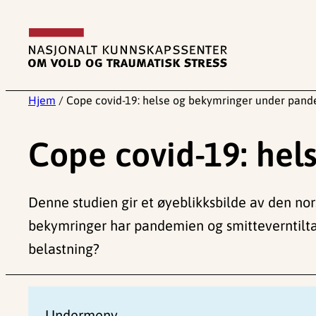
Hopp
til
innhold
Hjem
/
Cope covid-19: helse og bekymringer under pan
Cope covid-19: he
Denne studien gir et øyeblikksbilde av den nor
bekymringer har pandemien og smitteverntilta
belastning?
Undermeny