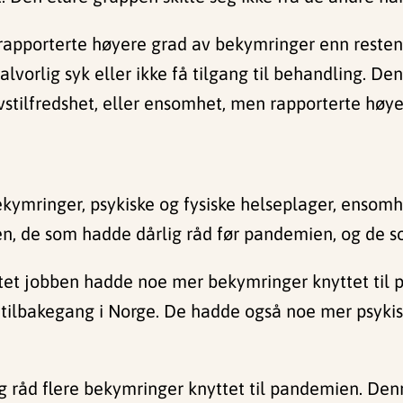
apporterte høyere grad av bekymringer enn resten a
alvorlig syk eller ikke få tilgang til behandling. De
ivstilfredshet, eller ensomhet, men rapporterte høy
kymringer, psykiske og fysiske helseplager, ensomhe
n, de som hadde dårlig råd før pandemien, og de s
stet jobben hadde noe mer bekymringer knyttet til 
tilbakegang i Norge. De hadde også noe mer psykis
g råd flere bekymringer knyttet til pandemien. De