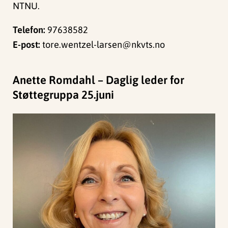
NTNU.
Telefon:
97638582
E-post:
tore.wentzel-larsen@nkvts.no
Anette Romdahl – Daglig leder for
Støttegruppa 25.juni