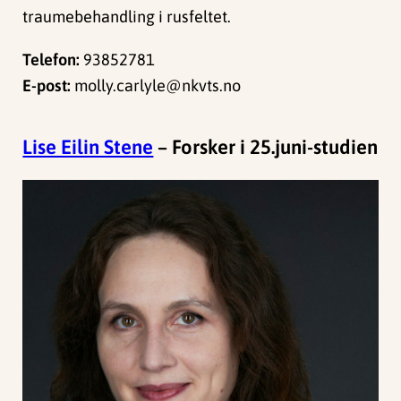
traumebehandling i rusfeltet.
Telefon:
93852781
E-post:
molly.carlyle@nkvts.no
Lise Eilin Stene
– Forsker i 25.juni-studien