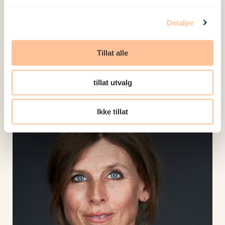
Telefon:
91147051
Detaljer
E-post:
k.a.glad@nkvts.no
Tillat alle
Synne Øien Stensland
– Nestleder for
25.juni-studien
tillat utvalg
Ikke tillat