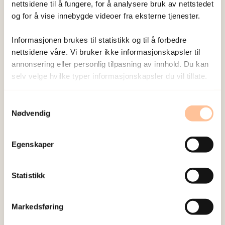
nettsidene til å fungere, for å analysere bruk av nettstedet
og for å vise innebygde videoer fra eksterne tjenester.
Informasjonen brukes til statistikk og til å forbedre
nettsidene våre. Vi bruker ikke informasjonskapsler til
annonsering eller personlig tilpasning av innhold. Du kan
selv velge hvilke typer informasjonskapsler du vil tillate.
Kristin er klinisk psykolog med doktorgrad i
Samtykkevalg
Nødvendig
psykologi, og jobber som forsker på NKVTS. Hun
har mange års erfaring både i klinikk og
Egenskaper
forskningsfeltet med utsatte for vold og traumer.
Kristin har også vært involvert i
studien om
terrorangrepet på Utøya
, Tsunamien i 2004,
Statistikk
Alexander Kielland ulykken i 1980
, og
implementering av kunnskapsbasert
Markedsføring
traumebehandling.