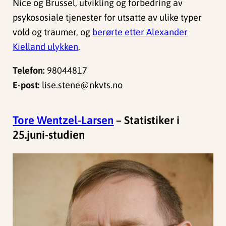
Nice og Brussel, utvikling og forbedring av
psykososiale tjenester for utsatte av ulike typer
vold og traumer, og
berørte etter Alexander
Kielland ulykken
.
Telefon:
98044817
E-post:
lise.stene@nkvts.no
Tore Wentzel-Larsen
– Statistiker i
25.juni-studien