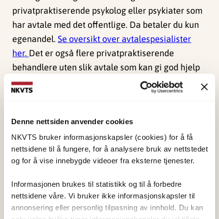
privatpraktiserende psykolog eller psykiater som
har avtale med det offentlige. Da betaler du kun
egenandel.
Se oversikt over avtalespesialister
her.
Det er også flere privatpraktiserende
behandlere uten slik avtale som kan gi god hjelp
og har kortere ventetid. Der må du imidlertid
betale behandlingen selv eller få den dekket av
for eksempel en forsikringsordning.
Denne nettsiden anvender cookies
Snakk om det du trenger
NKVTS bruker informasjonskapsler (cookies) for å få
nettsidene til å fungere, for å analysere bruk av nettstedet
og for å vise innebygde videoer fra eksterne tjenester.
NKVTS har, i samarbeid med Samvalgsenteret ved
Helse Nord, utarbeidet
samvalgsverktøy for
Informasjonen brukes til statistikk og til å forbedre
PTSD
. Samvalgsverktøy er et digitalt hjelpemiddel
nettsidene våre. Vi bruker ikke informasjonskapsler til
som gir deg oppdatert og kvalitetssikret
annonsering eller personlig tilpasning av innhold. Du kan
selv velge hvilke typer informasjonskapsler du vil tillate.